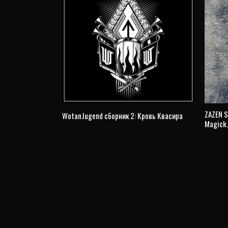
ZAZEN S
WotanJugend сборник 2: Кровь Квасира
Magick…