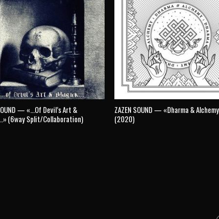
OUND — «…Of Devil’s Art &
ZAZEN SOUND — «Dharma & Alchem
» (6way Split/Collaboration)
(2020)