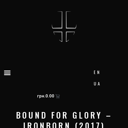
Перейти
к
содержимому
Меню
EN
UA
Корзина
грн.
0.00
BOUND FOR GLORY –
IRONBORN (2017)