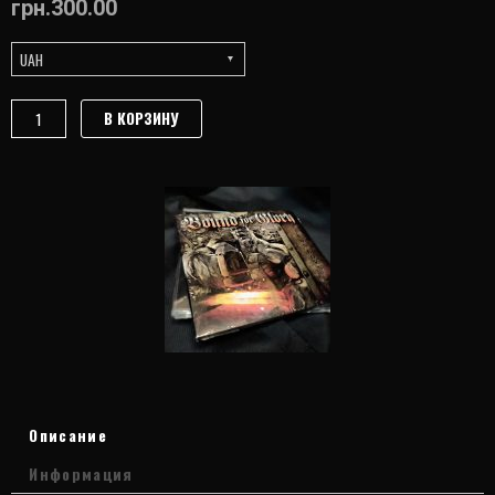
грн.
300.00
UAH
Количество
В КОРЗИНУ
товара
Bound
For
Glory
–
Ironborn
(2017)
Описание
Информация