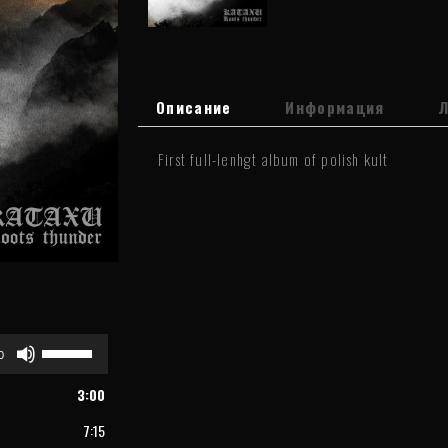
Описание
Информация
First full-lenhgt album of polish kult
Используйте
0
клавиши
вверх/
3:00
вниз,
чтобы
7:15
увеличить