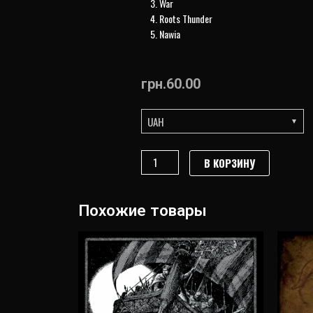
3.
War
4.
Roots Thunder
5.
Nawia
грн.
60.00
UAH
Количество
В КОРЗИНУ
товара
KATAXU
-
Похожие товары
Roots
Thunder
(2000)