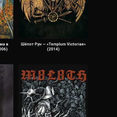
ма в
Шёпот Рун — «Templum Victoriae»
006)
(2014)