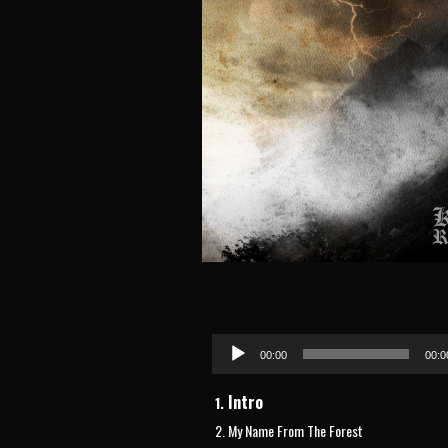
Аудиоплеер
00:00
00:0
Intro
1.
2.
My Name From The Forest