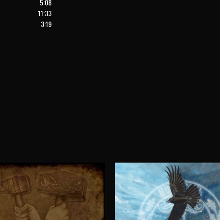
5:08
или
11:33
уменьшить
3:19
громкость.