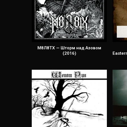
М8Л8ТХ — Шторм над Азовом
(2016)
Easter