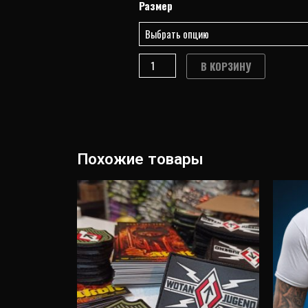
ФУТБОЛКА
Размер
WJ
–
ASGARDSREI
В КОРЗИНУ
III
Похожие товары