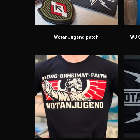
WotanJugend patch
WJ 