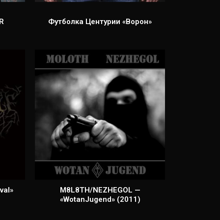
R
Футболка Центурии «Ворон»
val»
M8L8TH/NEZHEGOL —
«WotanJugend» (2011)