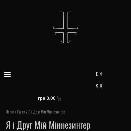
Skip
to
content
Menu
EN
RU
Cart
грн.
0.00
Home
/ Гурти / Я і Друг Мій Міннезингер
Я і Друг Мій Міннезингер