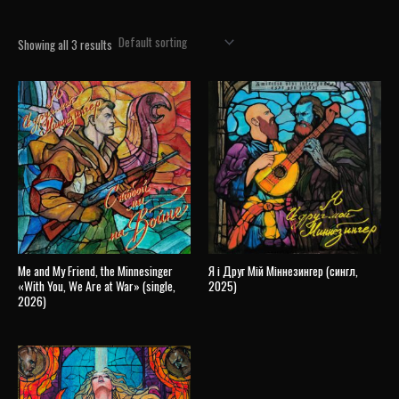
Showing all 3 results
Me and My Friend, the Minnesinger
Я і Друг Мій Міннезингер (сингл,
«With You, We Are at War» (single,
2025)
2026)