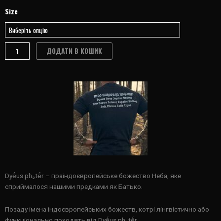
БАТЬКО
Size
НЕБО
ФУТБОЛКА
quantity
ДОДАТИ В КОШИК
Dyḗus ph₂tḗr – праіндоєвропейське божество Неба, яке
сприймалося нашими предками як Батько.
Позаду імена індоєвропейських божеств, котрі лінгвістично або
функціонально походять від Dyḗus ph₂tḗr.