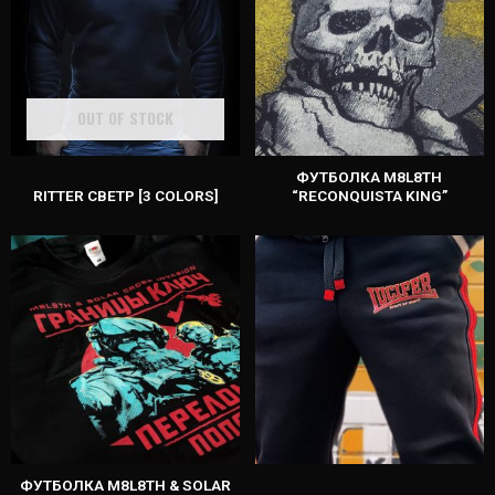
OUT OF STOCK
ФУТБОЛКА M8L8TH
RITTER СВЕТР [3 COLORS]
“RECONQUISTA KING”
ФУТБОЛКА M8L8TH & SOLAR