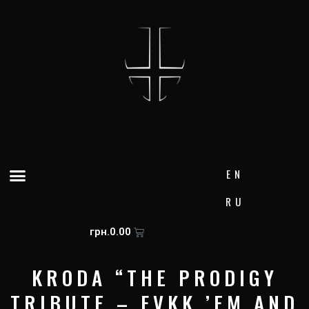
Skip
to
content
Menu
EN
RU
Cart
грн.
0.00
KRODA “THE PRODIGY
TRIBUTE – FVKK ’EM AND