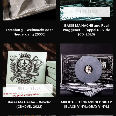
OUT OF STOCK
BAISE MA HACHE and Paul
Totenburg – Weltmacht oder
Waggener – L’Appel Du Vide
Niedergang (2000)
(CD, 2020)
OUT OF STOCK
Baise Ma Hache – Devotio
M8L8TH – TEORASSOLOGIE LP
(CD+DVD, 2022)
[BLACK VINYL/GRAY VINYL]