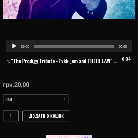
Audio
00:00
00:00
Player
6:34
“The Prodigy Tribute - Fvkk _em and THEIR LAW”
— KRODA
1.
грн.
20.00
UAH
KRODA
ДОДАТИ В КОШИК
"The
Prodigy
Tribute