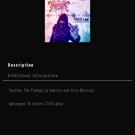
-
Fvkk
'em
and
THEIR
LAW"
(2019)
quantity
Description
Additional information
Триб’ют The Prodigy (в пам’ять про Кіта Флінта).
випущено 16 квітня 2019 року