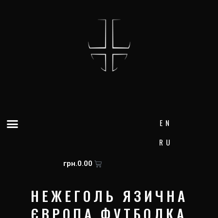
Skip
to
content
Menu
EN
RU
Cart
грн.
0.00
НЕЖЕГОЛЬ ЯЗИЧНА
ЄВРОПА ФУТБОЛКА