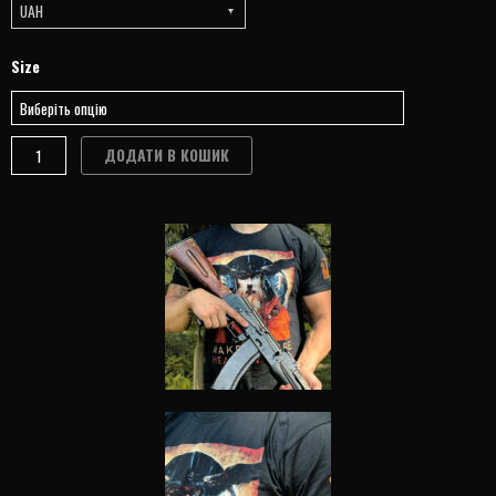
UAH
НЕЖЕГОЛЬ
Size
ЯЗИЧНА
ЄВРОПА
ФУТБОЛКА
ДОДАТИ В КОШИК
quantity