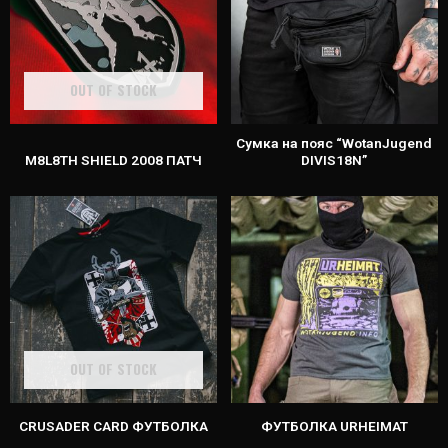
OUT OF STOCK
Сумка на пояс “WotanJugend
M8L8TH SHIELD 2008 ПАТЧ
DIVIS18N”
OUT OF STOCK
CRUSADER CARD ФУТБОЛКА
ФУТБОЛКА URHEIMAT