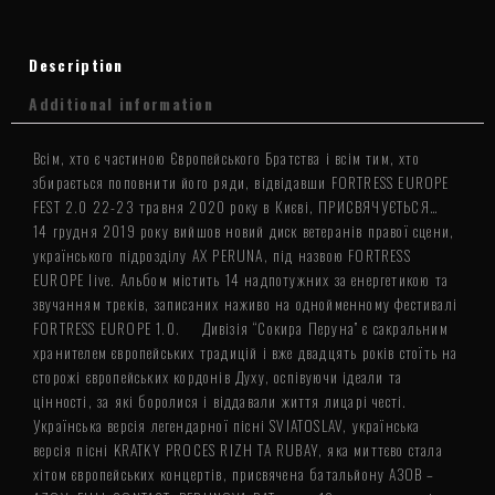
Description
Additional information
Всім, хто є частиною Європейського Братства і всім тим, хто
збирається поповнити його ряди, відвідавши FORTRESS EUROPE
FEST 2.0 22-23 травня 2020 року в Києві, ПРИСВЯЧУЄТЬСЯ… ⠀
14 грудня 2019 року вийшов новий диск ветеранів правої сцени,
українського підрозділу AX PERUNA, під назвою FORTRESS
EUROPE live. Альбом містить 14 надпотужних за енергетикою та
звучанням треків, записаних наживо на однойменному фестивалі
FORTRESS EUROPE 1.0. ⠀ Дивізія “Сокира Перуна” є сакральним
хранителем європейських традицій і вже двадцять років стоїть на
сторожі європейських кордонів Духу, оспівуючи ідеали та
цінності, за які боролися і віддавали життя лицарі честі. ⠀
Українська версія легендарної пісні SVIATOSLAV, українська
версія пісні KRATKY PROCES RIZH TA RUBAY, яка миттєво стала
хітом європейських концертів, присвячена батальйону АЗОВ –