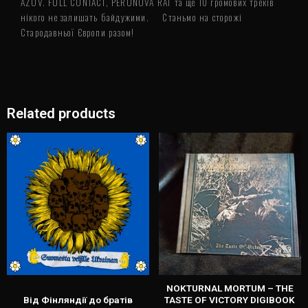
AZOV. FULL CONTACT, PERUNOVA RAT та ще 10 громових треків
нікого не залишать байдужими. ⠀ Станьмо на сторожі
Стародавньої Європи разом!
Related products
NOKTURNAL MORTUM – THE
Від Фінляндії до братів
TASTE OF VICTORY DIGIBOOK