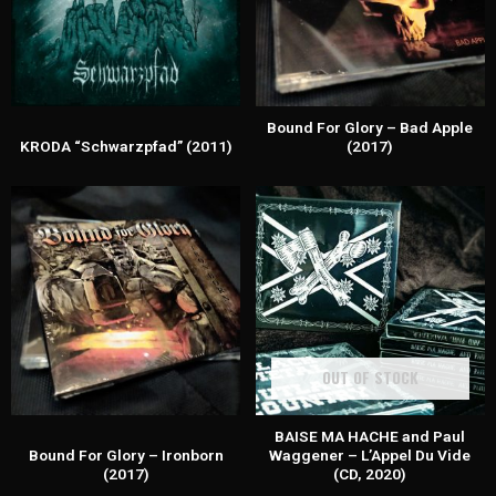
Bound For Glory – Bad Apple
KRODA “Schwarzpfad” (2011)
(2017)
OUT OF STOCK
BAISE MA HACHE and Paul
Bound For Glory – Ironborn
Waggener – L’Appel Du Vide
(2017)
(CD, 2020)