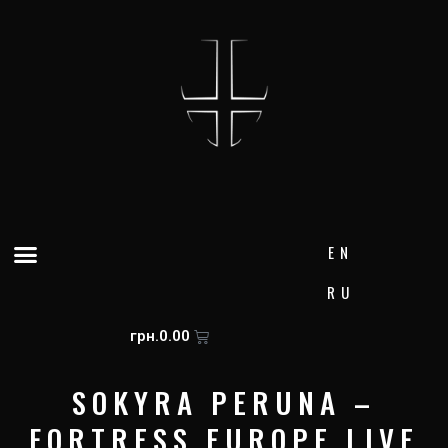
Skip
to
content
Menu
EN
RU
Cart
грн.
0.00
SOKYRA PERUNA –
FORTRESS EUROPE LIVE