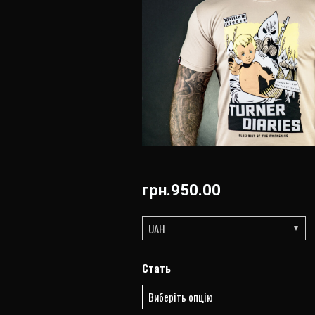
грн.
950.00
UAH
ФУТБОЛКА
Стать
"THE
ORDER