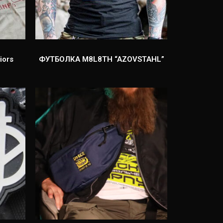
iors
ФУТБОЛКА M8L8TH “AZOVSTAHL”