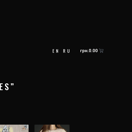
EN
RU
Cart
грн.
0.00
ES”