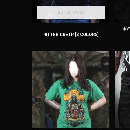
OUT OF STOCK
ФУ
RITTER СВЕТР [3 COLORS]