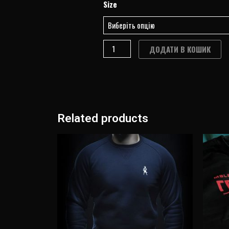
DIARIES"
Size
quantity
ДОДАТИ В КОШИК
Related products