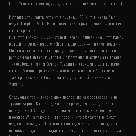
Голос Зеленого Луча звучит для тех, кто способен его услышать!
История этой ленты уходит в смутный 2014 год, когда был
издан Templum Victoriae и творческий порыв находился в поиске
новых ориентиров.
Ими стали Мифы и Духи Старой Европы, описанные Отто Раном
в своей ключевой работе «Двор Люцифера» — лирика Грааля и
Миннезанга (эти треки образуют единое смысловое полотно)
рассказывает историю утраты и обретения мистического Грааля,
философского камня Вечной Традиции, стоящей в центре всего
нашего Мировоззрения. Эти две вещи написаны Алексеем в
соавторстве с Kjarval`ом — нашим другом, обретённым в
Украине.
Следующие треки (кроме двух последних каверов) созданы по
трудам Бориса Кальдрада: свою лирику для этих целей он
передал в 2015 году, чтобы она воплотилась в творчестве
проектов WJ, а также в книге поэзии, что обязательно будет
издана в будущем. Этот пласт наследия Бориса происходит из
периода, когда была создана поэзия, легшая в основу альбома