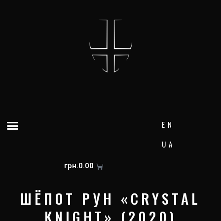
Перейти
к
содержимому
Меню
EN
UA
Корзина
грн.
0.00
ШЁПОТ РУН «CRYSTAL
KNIGHT» (2020)