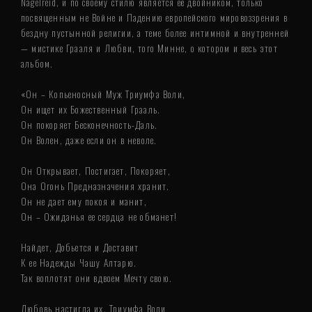
Nagelreid, и по своему стилю является её двойником, только
посвященным не Войне и Падению европейского мировоззрения в
бездну пустынной религии, а теме более интимной и внутренней
— мистике Грааля и Любви, того Минне, о котором и весь этот
альбом.
«Он – Копьеносный Муж Триумфа Воли,
Он ищет их Божественный Грааль.
Он покоряет Бесконечность-Даль.
Он Волен, даже если он в неволе.
Он Открывает, Постигает, Покоряет,
Она Огонь Предназначения хранит.
Он не дает ему покоя и манит,
Он – Ожиданья ее сердца не обманет!
Найдет, Добьется и Доставит
К ее Надежды Чашу Алтарю.
Так воплотят они вдвоем Мечту свою.
Любовь настигла их. Триумфа Воли