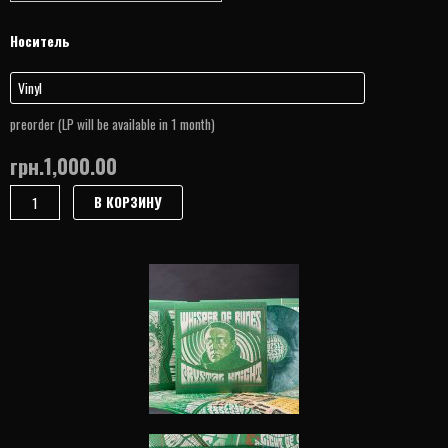
Количество
Носитель
товара
Шёпот
Рун
"Crystal
preorder (LP will be available in 1 month)
Knight"
грн.
1,000.00
(2020)
В КОРЗИНУ