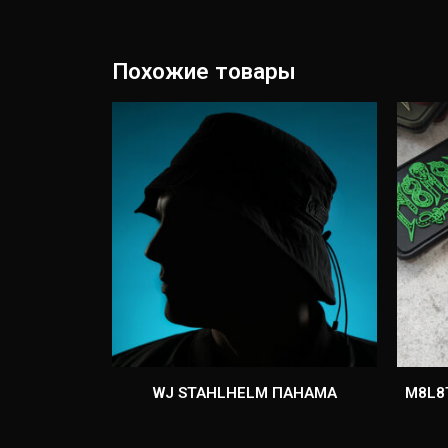
Тора
карманного
размера
Похожие товары
WJ STAHLHELM ПАНАМА
M8L8