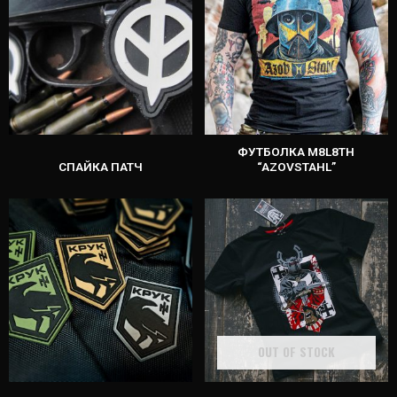
ФУТБОЛКА M8L8TH
СПАЙКА ПАТЧ
“AZOVSTAHL”
OUT OF STOCK