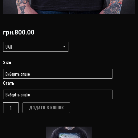
грн.
800.00
UAH
ФУТБОЛКА
Size
ТЕМНОЗОРЬ
"ГОРИЗОНТИ"
quantity
Стать
ДОДАТИ В КОШИК