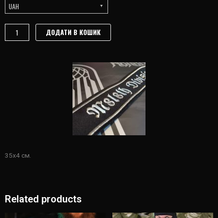
UAH
M8L8TH
ДОДАТИ В КОШИК
DIV.
Назва
манжети
quantity
35х4 см.
Related products