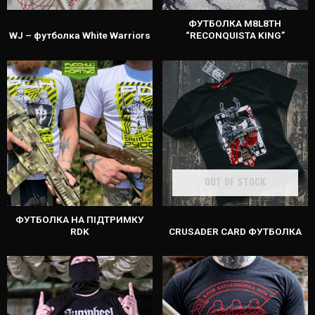
ФУТБОЛКА M8L8TH
WJ – футболка White Warriors
“RECONQUISTA KING”
OUT OF STOCK
ФУТБОЛКА НА ПІДТРИМКУ
RDK
CRUSADER CARD ФУТБОЛКА