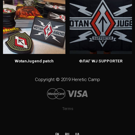
WotanJugend patch
ФЛАГ WJ SUPPORTER
Copyright © 2019 Heretic Camp
Terms
EN
RU
UA