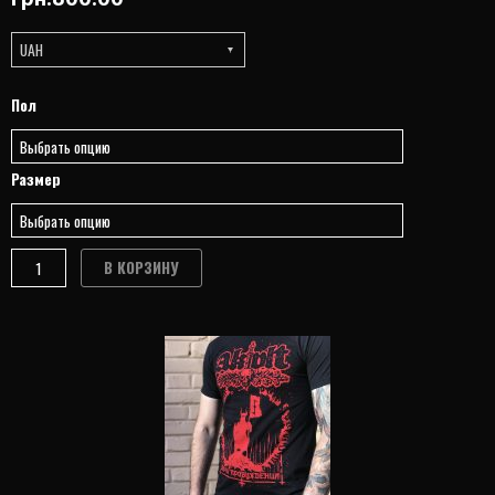
UAH
Количество
Пол
товара
ФУТБОЛКА
AKVLT
Размер
"НОЧЬ"
В КОРЗИНУ