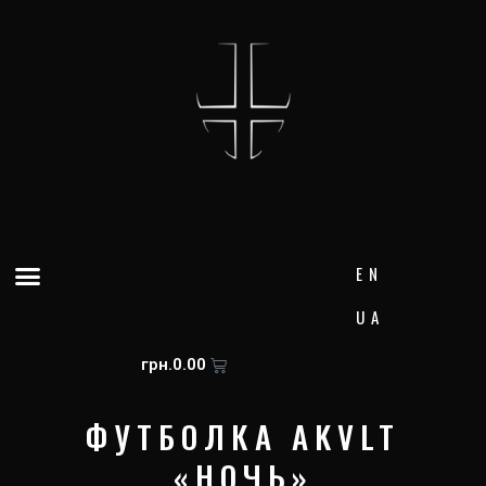
Перейти
к
содержимому
Меню
EN
UA
Корзина
грн.
0.00
ФУТБОЛКА AKVLT
«НОЧЬ»